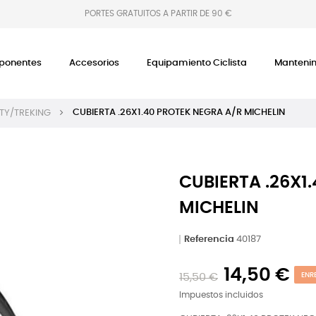
PORTES GRATUITOS A PARTIR DE 90 €
onentes
Accesorios
Equipamiento Ciclista
Manteni
CUBIERTA .26X1.40 PROTEK NEGRA A/R MICHELIN
TY/TREKING
CUBIERTA .26X1
MICHELIN
Referencia
40187
14,50 €
15,50 €
ENR
Impuestos incluidos