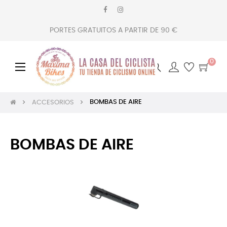
PORTES GRATUITOS A PARTIR DE 90 €
0
Navegación
☰
de
palanca
BOMBAS DE AIRE
ACCESORIOS
BOMBAS DE AIRE