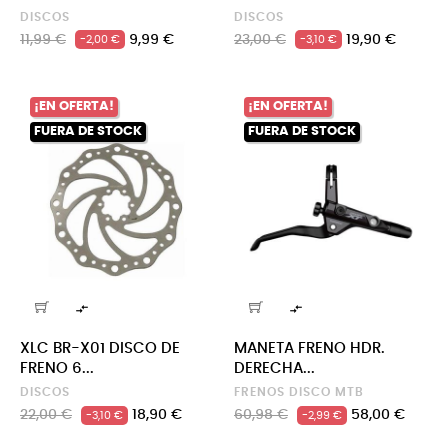
DISCOS
DISCOS
Precio
Precio
Precio
Precio
11,99 €
9,99 €
23,00 €
19,90 €
-2,00 €
-3,10 €
regular
regular
¡EN OFERTA!
¡EN OFERTA!
FUERA DE STOCK
FUERA DE STOCK


XLC BR-X01 DISCO DE
MANETA FRENO HDR.
FRENO 6...
DERECHA...
DISCOS
FRENOS DISCO MTB
Precio
Precio
Precio
Precio
22,00 €
18,90 €
60,98 €
58,00 €
-3,10 €
-2,99 €
regular
regular