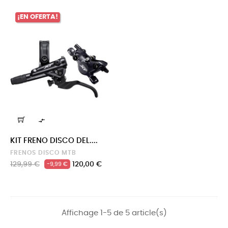
¡EN OFERTA!

KIT FRENO DISCO DEL....
FRENOS DISCO MTB
Precio
Precio
129,99 €
120,00 €
-9,99 €
regular
Affichage 1-5 de 5 article(s)