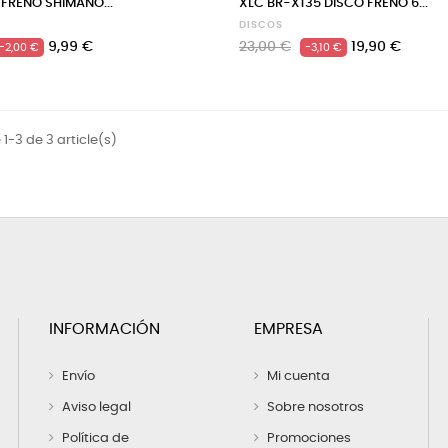
 FRENO SHIMANO...
XLC BR-X135 DISCO FRENO 6...
DISCOS
Precio
Precio
Precio
9,99 €
23,00 €
19,90 €
-2,00 €
-3,10 €
regular
 1-3 de 3 article(s)
INFORMACIÓN
EMPRESA
Envío
Mi cuenta
Aviso legal
Sobre nosotros
Política de
Promociones