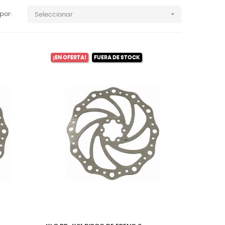

por:
Seleccionar
¡EN OFERTA!
FUERA DE STOCK