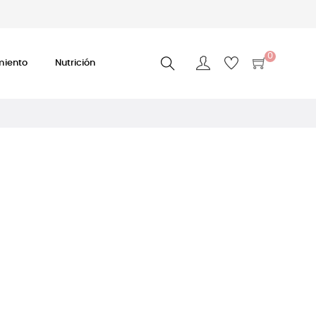
0
miento
Nutrición