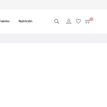
0
miento
Nutrición