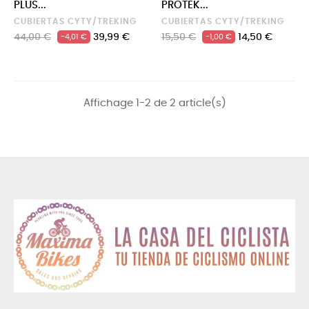
PLUS...
PROTEK...
CUBIERTAS CYTY/TREKING
CUBIERTAS CYTY/TREKING
Precio
Precio
Precio
Precio
44,00 €
39,99 €
15,50 €
14,50 €
-4,01 €
-1,00 €
regular
regular
Affichage 1-2 de 2 article(s)