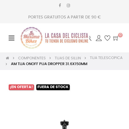
PORTES GRATUITOS A PARTIR DE 90 €
0
Navegación
☰
de
palanca
TIJA TELESCOPICA
COMPONENTES
TIJAS DE SILLIN
AM TIJA ONOFF PIJA DROPPER 31.6X150MM
¡EN OFERTA!
FUERA DE STOCK