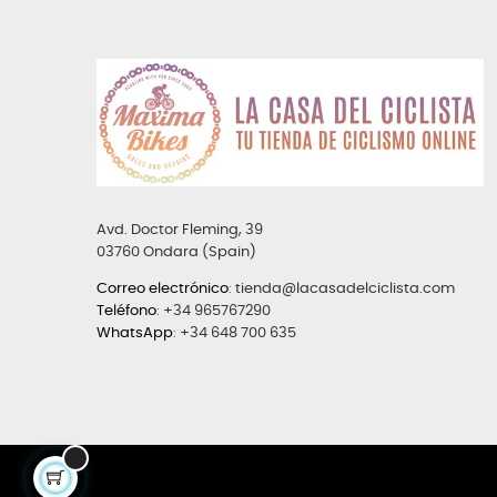
Avd. Doctor Fleming, 39
03760 Ondara (Spain)
Correo electrónico
:
tienda@lacasadelciclista.com
Teléfono
:
+34 965767290
WhatsApp
:
+34 648 700 635