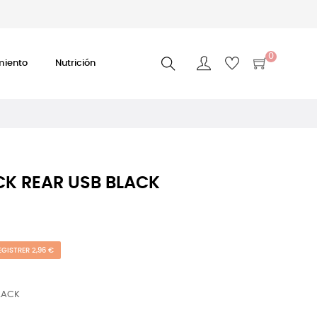
0
miento
Nutrición
CK REAR USB BLACK
EGISTRER 2,96 €
LACK