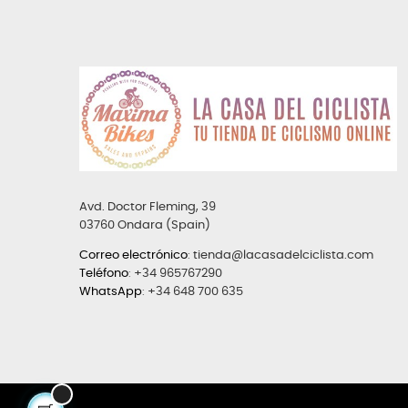
Avd. Doctor Fleming, 39
03760 Ondara (Spain)
Correo electrónico
:
tienda@lacasadelciclista.com
Teléfono
:
+34 965767290
WhatsApp
:
+34 648 700 635