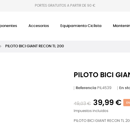
PORTES GRATUITOS A PARTIR DE 90 €
onentes
Accesorios
Equipamiento Ciclista
Manteni
PILOTO BICI GIANT RECON TL 200
PILOTO BICI GI
Referencia
PIL4539
En st
39,99 €
49,03 €
EN
Impuestos incluidos
PILOTO BICI GIANT RECON TL 2