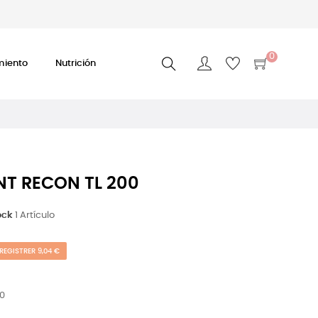
0
miento
Nutrición
ANT RECON TL 200
ock
1 Artículo
REGISTRER 9,04 €
00