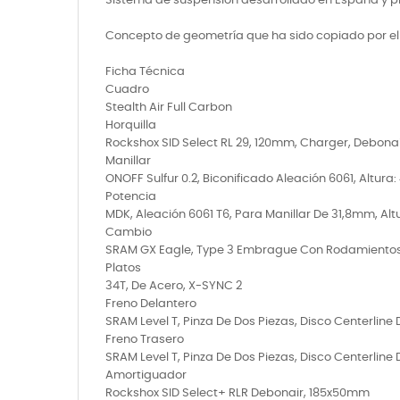
Sistema de suspensión desarrollado en España y pr
Concepto de geometría que ha sido copiado por el
Ficha Técnica
Cuadro
Stealth Air Full Carbon
Horquilla
Rockshox SID Select RL 29, 120mm, Charger, Debonai
Manillar
ONOFF Sulfur 0.2, Biconificado Aleación 6061, Alt
Potencia
MDK, Aleación 6061 T6, Para Manillar De 31,8mm, Alt
Cambio
SRAM GX Eagle, Type 3 Embrague Con Rodamientos D
Platos
34T, De Acero, X-SYNC 2
Freno Delantero
SRAM Level T, Pinza De Dos Piezas, Disco Centerline 
Freno Trasero
SRAM Level T, Pinza De Dos Piezas, Disco Centerline 
Amortiguador
Rockshox SID Select+ RLR Debonair, 185x50mm