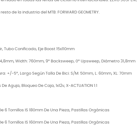
emiado en todas las ferias de ciclismo internacionales: ZERO SUSPE
 resto de la industria del MTB: FORWARD GEOMETRY.
r, Tubo Conificado, Eje Boost 15x110mm
ura: 4,8mm, Width: 760mm, 9º Backsweep, 0º Upsweep, Diámetro 31,8mm
ura: +/-5º, Largo Según Talla De Bici: S/M: 50mm, L: 60mm, XL: 70mm
e Aguja, Bloqueo De Caja, 1x12v, X-ACTUATION 1:1
De 6 Tornillos IS 180mm De Una Pieza, Pastillas Orgánicas
De 6 Tornillos IS 160mm De Una Pieza, Pastillas Orgánicas