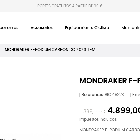
PORTES GRATUITOS A PARTIR DE 90 €
onentes
Accesorios
Equipamiento Ciclista
Manteni
MONDRAKER F-PODIUM CARBON DC 2023 T-M
MONDRAKER F-P
Referencia
BICI48223
En 
4.899,0
5.399,00 €
Impuestos incluidos
MONDRAKER F-PODIUM CARBON