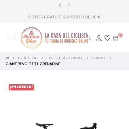
PORTES GRATUITOS A PARTIR DE 90 €
0
Navegación
☰
de
palanca
BICICLETAS
BICICLETAS GRAVEL
GRAVEL
GIANT REVOLT 1 T:L GRENADINE
¡EN OFERTA!