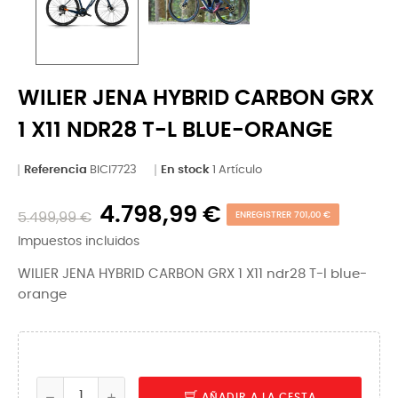
WILIER JENA HYBRID CARBON GRX
1 X11 NDR28 T-L BLUE-ORANGE
Referencia
BICI7723
En stock
1 Artículo
4.798,99 €
5.499,99 €
ENREGISTRER 701,00 €
Impuestos incluidos
WILIER JENA HYBRID CARBON GRX 1 X11 ndr28 T-l blue-
orange
AÑADIR A LA CESTA