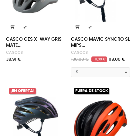


CASCO GES X-WAY GRIS
CASCO MAVIC SYNCRO SL
MATE...
MIPS...
CASCOS
CASCOS
Precio
Precio
Precio
39,91 €
130,00 €
119,00 €
-11,00 €
regular
¡EN OFERTA!
FUERA DE STOCK