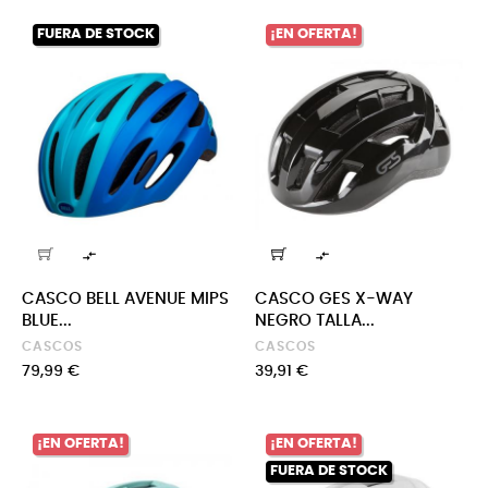
FUERA DE STOCK
¡EN OFERTA!


CASCO BELL AVENUE MIPS
CASCO GES X-WAY
BLUE...
NEGRO TALLA...
CASCOS
CASCOS
Precio
Precio
79,99 €
39,91 €
¡EN OFERTA!
¡EN OFERTA!
FUERA DE STOCK