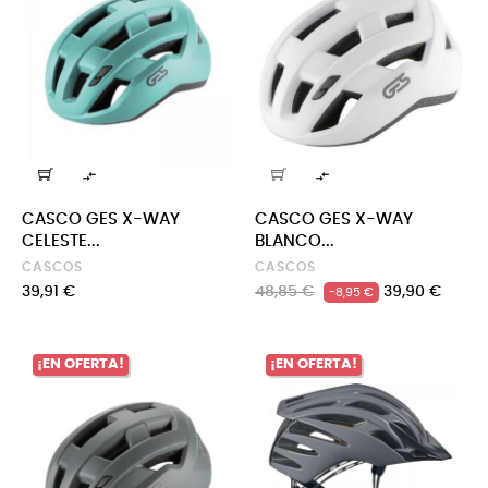


CASCO GES X-WAY
CASCO GES X-WAY
CELESTE...
BLANCO...
CASCOS
CASCOS
Precio
Precio
Precio
39,91 €
48,85 €
39,90 €
-8,95 €
regular
¡EN OFERTA!
¡EN OFERTA!