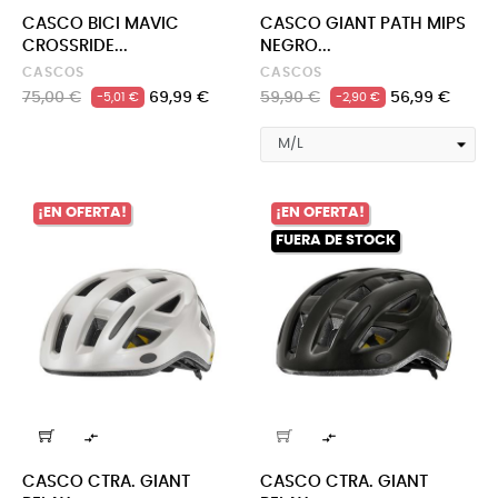
CASCO BICI MAVIC
CASCO GIANT PATH MIPS
CROSSRIDE...
NEGRO...
CASCOS
CASCOS
Precio
Precio
Precio
Precio
75,00 €
69,99 €
59,90 €
56,99 €
-5,01 €
-2,90 €
regular
regular
¡EN OFERTA!
¡EN OFERTA!
FUERA DE STOCK


CASCO CTRA. GIANT
CASCO CTRA. GIANT