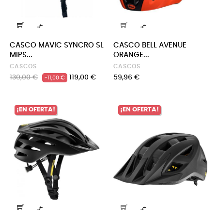


CASCO MAVIC SYNCRO SL
CASCO BELL AVENUE
MIPS...
ORANGE...
CASCOS
CASCOS
Precio
Precio
Precio
130,00 €
119,00 €
59,96 €
-11,00 €
regular
¡EN OFERTA!
¡EN OFERTA!

