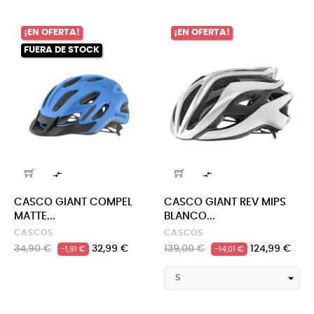
¡EN OFERTA!
¡EN OFERTA!
FUERA DE STOCK


CASCO GIANT COMPEL
CASCO GIANT REV MIPS
MATTE...
BLANCO...
CASCOS
CASCOS
Precio
Precio
Precio
Precio
34,90 €
32,99 €
139,00 €
124,99 €
-1,91 €
-14,01 €
regular
regular