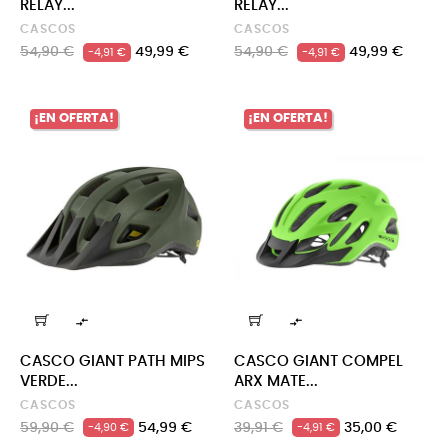
RELAY...
RELAY...
CASCOS
CASCOS
Precio
Precio
Precio
Precio
54,90 €
49,99 €
54,90 €
49,99 €
-4,91 €
-4,91 €
regular
regular
¡EN OFERTA!
¡EN OFERTA!


CASCO GIANT PATH MIPS
CASCO GIANT COMPEL
VERDE...
ARX MATE...
CASCOS
CASCOS
Precio
Precio
Precio
Precio
59,90 €
54,99 €
39,91 €
35,00 €
-4,90 €
-4,91 €
regular
regular